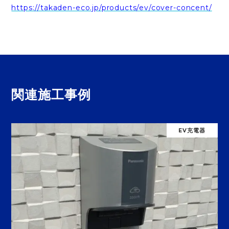
https://takaden-eco.jp/products/ev/cover-concent/
関連施工事例
EV充電器